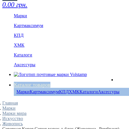
0.00 грн.
Марки
Картмаксимум
КПД
ХМК
Каталоги
Аксессуры
Каталог товаров
Марки
Картмаксимум
КПД
ХМК
Каталоги
Аксессуры
Главная
Марки
Марки мира
Искусство
Живопись
Северная Корея Серия марок + блок (Живопись, Рембрант)