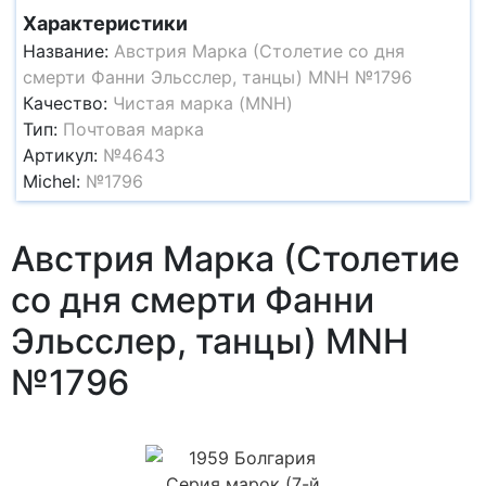
Характеристики
Название:
Австрия Марка (Столетие со дня
смерти Фанни Эльсслер, танцы) MNH №1796
Качество:
Чистая марка (MNH)
Тип:
Почтовая марка
Артикул:
№4643
Michel:
№1796
Австрия Марка (Столетие
со дня смерти Фанни
Эльсслер, танцы) MNH
№1796