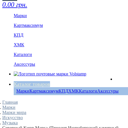
0.00 грн.
Марки
Картмаксимум
КПД
ХМК
Каталоги
Аксессуры
Каталог товаров
Марки
Картмаксимум
КПД
ХМК
Каталоги
Аксессуры
Главная
Марки
Марки мира
Искусство
Музыка‎
Северный Кипр Марка (Приедет Нюрнбергский камерный