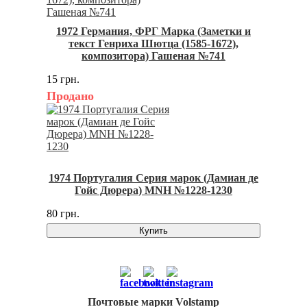
1972 Германия, ФРГ Марка (Заметки и
текст Генриха Шютца (1585-1672),
композитора) Гашеная №741
15 грн.
Продано
1974 Португалия Серия марок (Дамиан де
Гойс Дюрера) MNH №1228-1230
80 грн.
Купить
Почтовые марки Volstamp