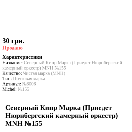
30 грн.
Продано
Характеристики
Название:
Северный Кипр Марка (Приедет Нюрнбергский
камерный оркестр) MNH №155
Качество:
Чистая марка (MNH)
Тип:
Почтовая марка
Артикул:
№6006
Michel:
№155
Северный Кипр Марка (Приедет
Нюрнбергский камерный оркестр)
MNH №155