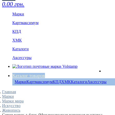
0.00 грн.
Марки
Картмаксимум
КПД
ХМК
Каталоги
Аксессуры
Каталог товаров
Марки
Картмаксимум
КПД
ХМК
Каталоги
Аксессуры
Главная
Марки
Марки мира
Искусство
Живопись
Серия марок + блок (Международная марочная выставка