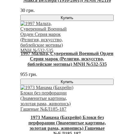
Макса Веллера (1910-2001)) MNH №2110
30 грн.
Купить
1997 Мальта, Суверенный Военный Орден
Серия марок (Религия, искусство,
библейские мотивы) MNH №532-535
955 грн.
Купить
1973 Манама (Бахрейн) Блоки без
перфорации (Знаменитые картины,
золотая рама, живопись) Гашеные
№БЛ185-187