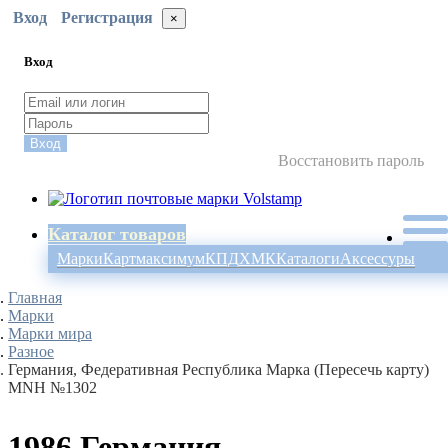
Вход
Регистрация
×
Вход
Вход
Восстановить пароль
Каталог товаров
Марки
Картмаксимум
КПД
ХМК
Каталоги
Аксессуры
Главная
Марки
Марки мира
Разное
Германия, Федеративная Республика Марка (Пересечь карту)
MNH №1302
1986 Германия,