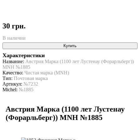
30 грн.
В наличии
Купить
Характеристики
Название:
Австрия Марка (1100 лет Лустенау (Форарльберг))
MNH №1885
Качество:
Чистая марка (MNH)
Тип:
Почтовая марка
Артикул:
№7232
Michel:
№1885
Австрия Марка (1100 лет Лустенау
(Форарльберг)) MNH №1885