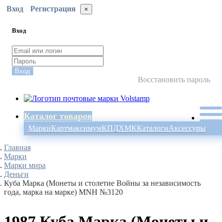
Вход
Регистрация
×
Вход
Вход
Восстановить пароль
Каталог товаров
Марки
Картмаксимум
КПД
ХМК
Каталоги
Аксессуры
Главная
Марки
Марки мира
Деньги
Куба Марка (Монеты и столетие Войны за независимость
года, марка на марке) MNH №3120
1987 Куба Марка (Монеты и