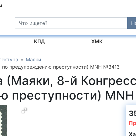
ы
Н
КПД
ХМК
тектура
Маяки
ОН по предупреждению преступности) MNH №3413
 (Маяки, 8-й Конгрес
ю преступности) MNH
35
Пр
Ха