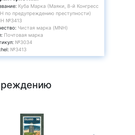
звание:
Куба Марка (Маяки, 8-й Конгресс
Н по предупреждению преступности)
H №3413
чество:
Чистая марка (MNH)
п:
Почтовая марка
тикул:
№3034
chel:
№3413
упреждению