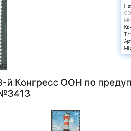
На
ОО
MN
Ка
Ти
Ар
Mi
 8-й Конгресс ООН по пред
 №3413