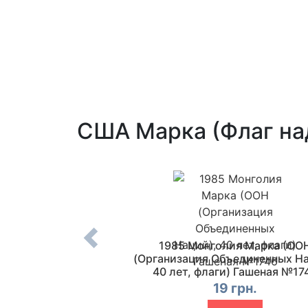
США Марка (Флаг на
Марка (Ипе и флаг)
1985 Монголия Марка (ОО
ая №3522
(Организация Объединенных На
40 лет, флаги) Гашеная №17
 грн.
19 грн.
упить