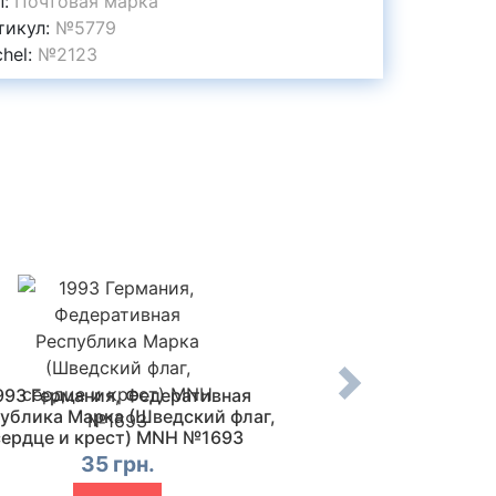
п:
Почтовая марка
тикул:
№5779
chel:
№2123
993 Германия, Федеративная
1972 Нидерланды
ублика Марка (Шведский флаг,
годовщина голла
сердце и крест) MNH №1693
Гашеная
35 грн.
15 г