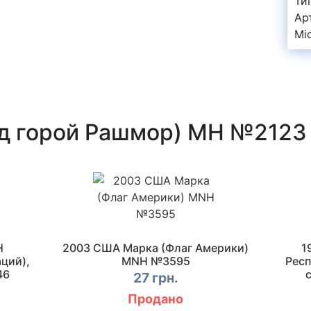
Ти
Ар
Mi
д горой Рашмор) MH №2123
Н
2003 США Марка (Флаг Америки)
1
ций),
MNH №3595
Респ
46
27 грн.
Продано