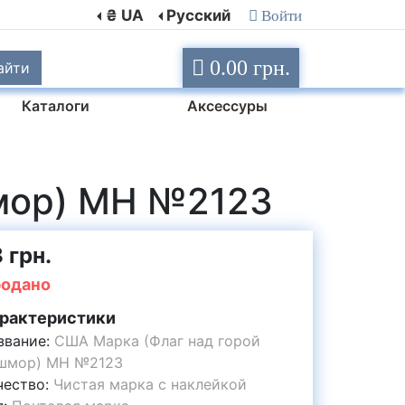
₴ UA
Русский
Войти
0.00 грн.
айти
Каталоги
Аксессуры
шмор) MH №2123
 грн.
одано
рактеристики
звание:
США Марка (Флаг над горой
шмор) MH №2123
чество:
Чистая марка с наклейкой