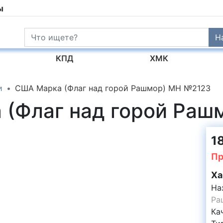
ы
Н
КПД
ХМК
и
США Марка (Флаг над горой Рашмор) MH №2123
 (Флаг над горой Ра
18
Пр
Ха
На
Ра
Ка