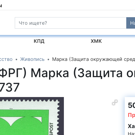
ы
Н
КПД
ХМК
сство
Живопись
Марка (Защита окружающей сре
(ФРГ) Марка (Защита
737
5
Пр
Ха
На