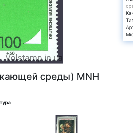
ср
Ка
Ти
Ар
Mi
ужающей среды) MNH
ьтура