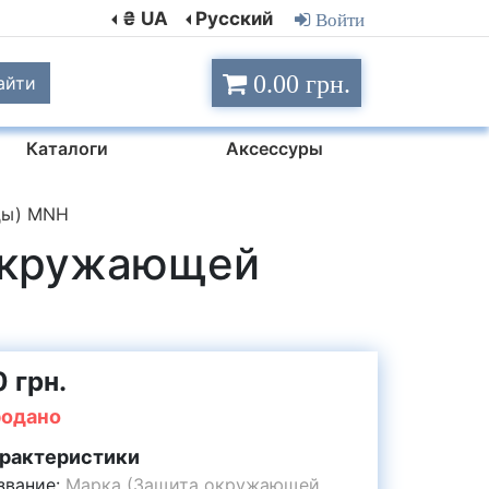
₴ UA
Русский
Войти
0.00 грн.
айти
Каталоги
Аксессуры
ды) MNH
 окружающей
0 грн.
одано
рактеристики
звание:
Марка (Защита окружающей