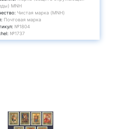
еды) MNH
чество:
Чистая марка (MNH)
п:
Почтовая марка
тикул:
№1804
chel:
№1737