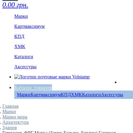
0.00 грн.
Марки
Картмаксимум
КПД
ХМК
Каталоги
Аксессуры
Каталог товаров
Марки
Картмаксимум
КПД
ХМК
Каталоги
Аксессуры
Главная
Марки
Марки мира
Архитектура
Здания
Германия, ФРГ Марка (Замок Бельвю, Берлин) Гашеная