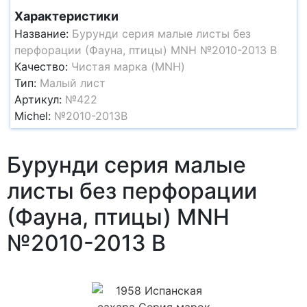
Характеристики
Название:
Бурунди серия малые листы без
перфорации (Фауна, птицы) MNH №2010-2013 B
Качество:
Чистая марка (MNH)
Тип:
Малый лист
Артикул:
№422
Michel:
№2010-2013B
Бурунди серия малые
листы без перфорации
(Фауна, птицы) MNH
№2010-2013 B