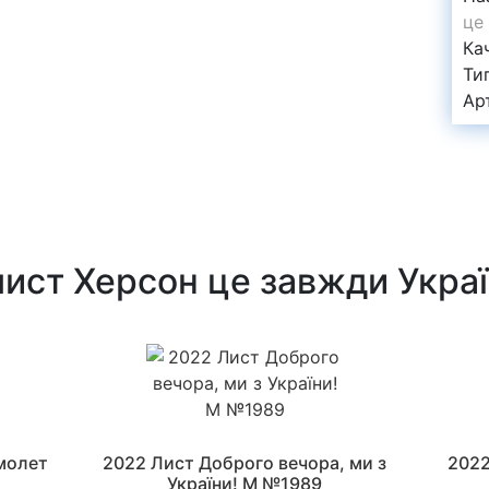
це
Ка
Ти
Ар
ист Херсон це завжди Украї
молет
2022 Лист Доброго вечора, ми з
2022
України! M №1989