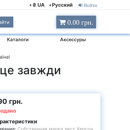
₴ UA
Русский
Войти
0.00 грн.
айти
Каталоги
Аксессуры
їна!
 це завжди
90 грн.
одано
рактеристики
звание:
Собственная марка лист Херсон