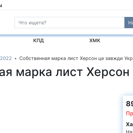
ы
Н
КПД
ХМК
2022
Собственная марка лист Херсон це завжди Укра
ая марка лист Херсон
8
Пр
Ха
На