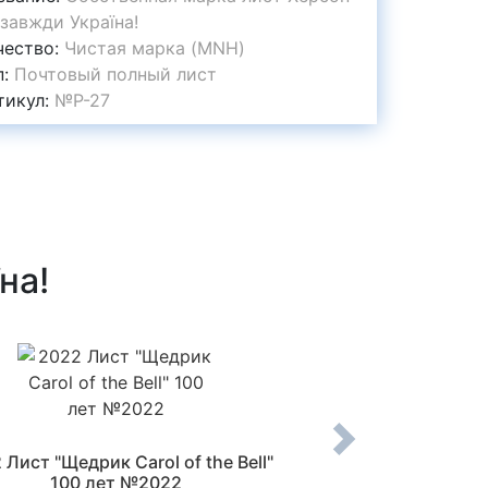
 завжди Україна!
чество:
Чистая марка (MNH)
п:
Почтовый полный лист
тикул:
№P-27
на!
 Лист "Щедрик Carol of the Bell"
2022 Лист Рел
100 лет №2022
материнства Лад