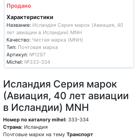
Продано
Характеристики
Название:
Исландия Серия марок (Авиация, 40
лет авиации в Исландии) MNH
Качество:
Чистая марка (MNH)
Тип:
Почтовая марка
Артикул:
№1297
Michel:
№333-334
Исландия Серия марок
(Авиация, 40 лет авиации
в Исландии) MNH
Номер по каталогу mihel:
333-334
Страна:
Исландия
Почтовые марки на тему
Транспорт