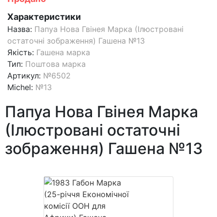
Характеристики
Назва:
Папуа Нова Гвінея Марка (Ілюстровані
остаточні зображення) Гашена №13
Якість:
Гашена марка
Тип:
Поштова марка
Артикул:
№6502
Michel:
№13
Папуа Нова Гвінея Марка
(Ілюстровані остаточні
зображення) Гашена №13