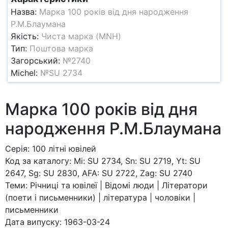
Назва:
Марка 100 років від дня народження
Р.М.Блаумана
Якість:
Чиста марка (MNH)
Тип:
Поштова марка
Загорський:
№2740
Michel:
№SU 2734
Марка 100 років від дня
народження Р.М.Блаумана
Серія: 100 літні ювілей
Код за каталогy: Mi: SU 2734, Sn: SU 2719, Yt: SU
2647, Sg: SU 2830, AFA: SU 2722, Zag: SU 2740
Теми: Річниці та ювілеї | Відомі люди | Літератори
(поети і письменники) | література | чоловіки |
письменники
Дата випуску: 1963-03-24