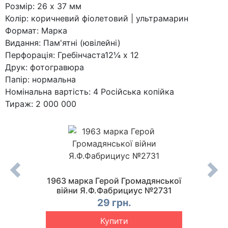
Розмір: 26 x 37 мм
Колір: коричневий фіолетовий | ультрамарин
Формат: Марка
Видання: Пам'ятні (ювілейні)
Перфорація: Гребінчаста12¼ x 12
Друк: фотогравюра
Папір: нормальна
Номінальна вартість: 4 Російська копійка
Тираж: 2 000 000
д дня
1963 марка Герой Громадянської
1963
 №2881
війни Я.Ф.Фабрициус №2731
нар
29 грн.
Купити