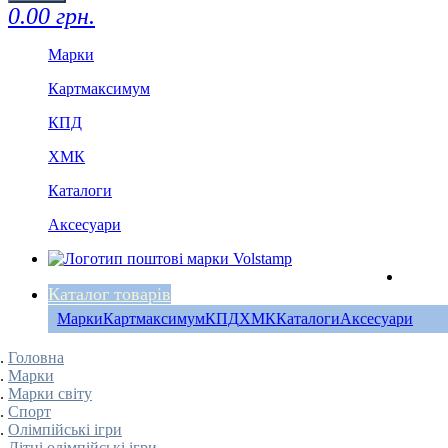
0.00 грн.
Марки
Картмаксимум
КПД
ХМК
Каталоги
Аксесуари
Каталог товарів
Марки
Картмаксимум
КПД
ХМК
Каталоги
Аксесуари
Головна
Марки
Марки світу
Спорт
Олімпійські ігри
Літні олімпійські ігри