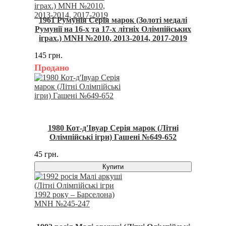
1961 Румунія Серія марок (Золоті медалі
Румунії на 16-х та 17-х літніх Олімпійських
іграх.) MNH №2010, 2013-2014, 2017-2019
145 грн.
Продано
1980 Кот-д'Івуар Серія марок (Літні
Олімпійські ігри) Гашені №649-652
45 грн.
Купити