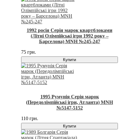
1992 росія Серія марок квартблоками
(Літні Олімпійські ігри 1992 року –
Барселона) MNH №245-247
75 грн.
Купити
1995 Румунія Серія марок
(Передолімпійські ігри, Атланта) MNH
№5147-5152
110 грн.
Купити