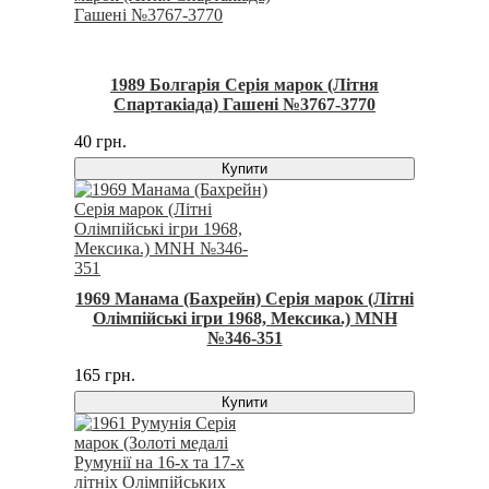
1989 Болгарія Серія марок (Літня
Спартакіада) Гашені №3767-3770
40 грн.
Купити
1969 Манама (Бахрейн) Серія марок (Літні
Олімпійські ігри 1968, Мексика.) MNH
№346-351
165 грн.
Купити