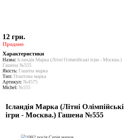
12 грн.
Продано
Характеристики
Назва:
Ісландія Марка (Літні Олімпійські ігри - Москва.)
Гашена №555
Якість:
Гашена марка
Тип:
Поштова марка
Артикул:
№4575
Michel:
№555
Ісландія Марка (Літні Олімпійські
ігри - Москва.) Гашена №555