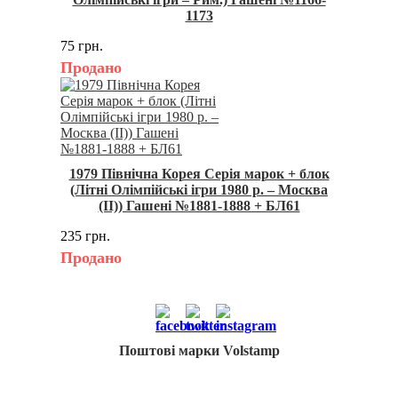
1173
75 грн.
Продано
1979 Північна Корея Серія марок + блок
(Літні Олімпійські ігри 1980 р. – Москва
(II)) Гашені №1881-1888 + БЛ61
235 грн.
Продано
Поштові марки Volstamp