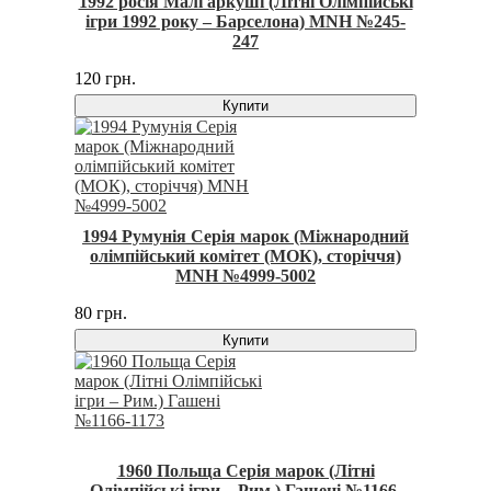
1992 росія Малі аркуші (Літні Олімпійські
ігри 1992 року – Барселона) MNH №245-
247
120 грн.
Купити
1994 Румунія Серія марок (Міжнародний
олімпійський комітет (МОК), сторіччя)
MNH №4999-5002
80 грн.
Купити
1960 Польща Серія марок (Літні
Олімпійські ігри – Рим.) Гашені №1166-