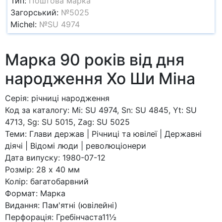
Тип:
Поштова марка
Загорський:
№5025
Michel:
№SU 4974
Марка 90 років від дня
народження Хо Ши Міна
Серія: річниці народження
Код за каталогy: Mi: SU 4974, Sn: SU 4845, Yt: SU
4713, Sg: SU 5015, Zag: SU 5025
Теми: Глави держав | Річниці та ювілеї | Державні
діячі | Відомі люди | революціонери
Дата випуску: 1980-07-12
Розмір: 28 x 40 мм
Колір: багатобарвний
Формат: Марка
Видання: Пам'ятні (ювілейні)
Перфорація: Гребінчаста11½