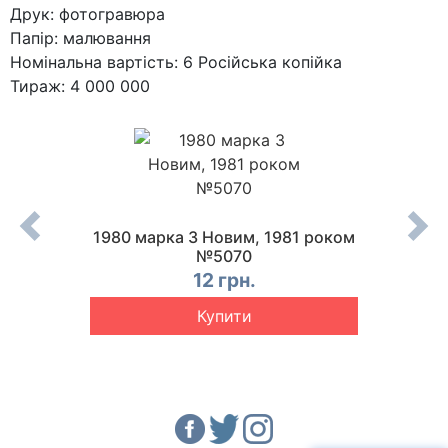
Друк: фотогравюра
Папір: малювання
Номінальна вартість: 6 Російська копійка
Тираж: 4 000 000
д дня
1980 марка З Новим, 1981 роком
1980
№4997
№5070
Олімпі
12 грн.
Купити