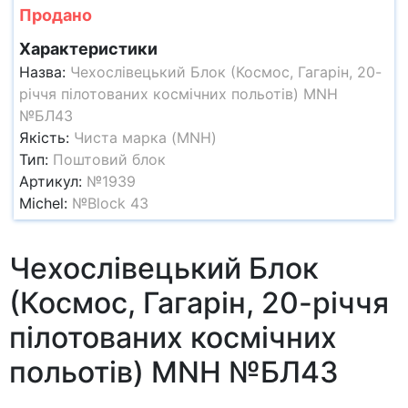
Продано
Характеристики
Назва:
Чехослівецький Блок (Космос, Гагарін, 20-
річчя пілотованих космічних польотів) MNH
№БЛ43
Якість:
Чиста марка (MNH)
Тип:
Поштовий блок
Артикул:
№1939
Michel:
№Block 43
Чехослівецький Блок
(Космос, Гагарін, 20-річчя
пілотованих космічних
польотів) MNH №БЛ43