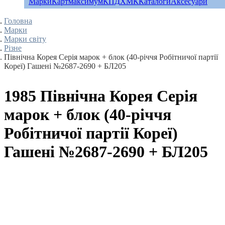
Марки
Картмаксимум
КПД
ХМК
Каталоги
Аксесуари
Головна
Марки
Марки світу
Різне
Північна Корея Серія марок + блок (40-річчя Робітничої партії
Кореї) Гашені №2687-2690 + БЛ205
1985 Північна Корея Серія
марок + блок (40-річчя
Робітничої партії Кореї)
Гашені №2687-2690 + БЛ205