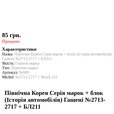
85 грн.
Продано
Характеристики
Назва:
Північна Корея Серія марок + блок (Історія автомобілів)
Гашені №2713-2717 + БЛ211
Якість:
Гашена марка
Тип:
Поштова марка
Артикул:
№989
Michel:
№2713-2717 + Block 211
Північна Корея Серія марок + блок
(Історія автомобілів) Гашені №2713-
2717 + БЛ211