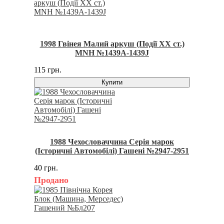
1998 Гвінея Малий аркуш (Події XX ст.)
MNH №1439A-1439J
115 грн.
Купити
1988 Чехословаччина Серія марок
(Історичні Автомобілі) Гашені №2947-2951
40 грн.
Продано