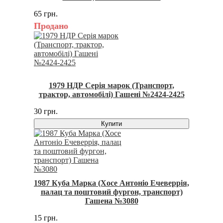
65 грн.
Продано
1979 НДР Серія марок (Транспорт,
трактор, автомобілі) Гашені №2424-2425
30 грн.
Купити
1987 Куба Марка (Хосе Антоніо Ечеверрія,
палац та поштовий фургон, транспорт)
Гашена №3080
15 грн.