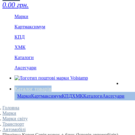
0.00 грн.
Марки
Картмаксимум
КПД
ХМК
Каталоги
Аксесуари
Каталог товарів
Марки
Картмаксимум
КПД
ХМК
Каталоги
Аксесуари
Головна
Марки
Марки світу
Транспорт
Автомобілі
Північна Корея Серія марок + блок (Історія автомобілів)