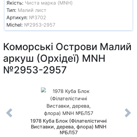
Якість:
Чиста марка (MNH)
Тип:
Малий лист
Артикул:
№3702
Michel:
№2953-2957
Коморські Острови Малий
аркуш (Орхідеї) MNH
№2953-2957
арок
1978 Куба Блок (Філателістичні
1970 
8-1954
Виставки, дерева, флора) MNH
квіти
№БЛ57