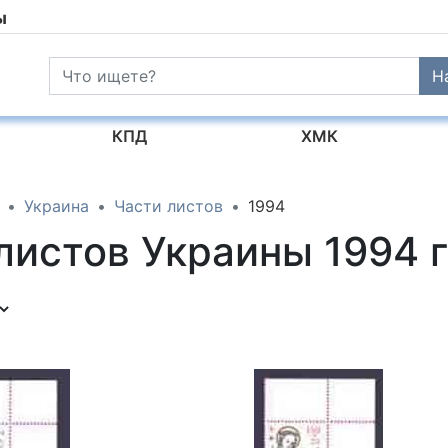
ы
Н
КПД
ХМК
Украина
Части листов
1994
листов Украины 1994 