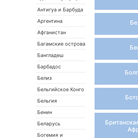
Антигуа и Барбуда
Аргентина
Бе
Афганистан
Багамские острова
Бе
Бангладеш
Барбадос
Бол
Белиз
Бельгийское Конго
Бот
Бельгия
Бенин
Британска
Беларусь
Аф
Богемия и