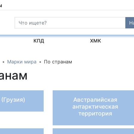
ы
Н
КПД
ХМК
Марки мира
По странам
анам
 (Грузия)
Австралийская
антарктическая
территория