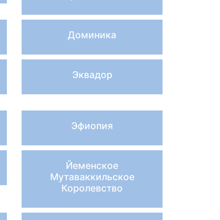
Доминика
Эквадор
Эфиопия
Йеменское
Мутаваккильское
Королевство