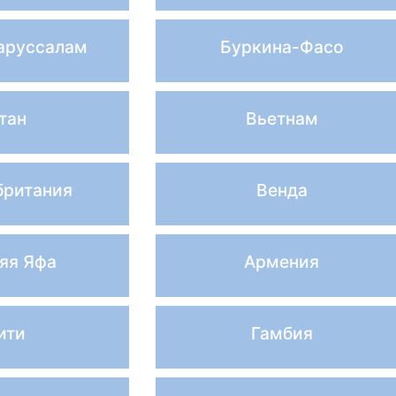
аруссалам
Буркина-Фасо
тан
Вьетнам
британия
Венда
яя Яфа
Армения
ити
Гамбия