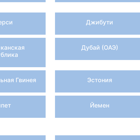
ерси
Джибути
канская
Дубай (ОАЭ)
ублика
ьная Гвинея
Эстония
ипет
Йемен