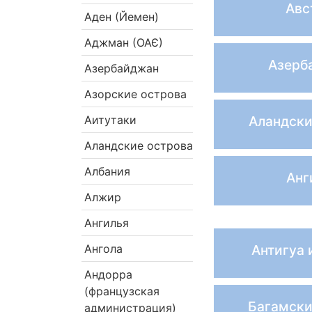
Авс
Аден (Йемен)
Аджман (ОАЄ)
Азерб
Азербайджан
Азорские острова
Аитутаки
Аландски
Аландские острова
Албания
Анг
Алжир
Ангилья
Ангола
Антигуа 
Андорра
(французская
Багамски
администрация)