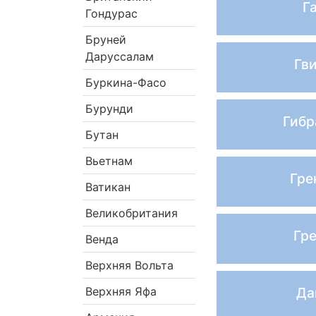
Г
Гондурас
Бруней
Даруссалам
Гв
Буркина-Фасо
Бурунди
Гибр
Бутан
Вьетнам
Гре
Ватикан
Великобритания
Гр
Венда
Верхняя Вольта
Верхняя Яфа
Да