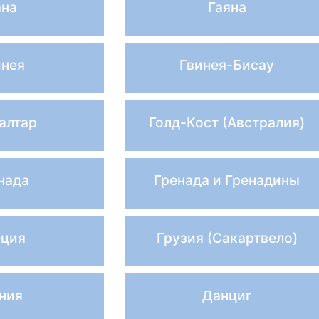
ана
Гаяна
инея
Гвинея-Бисау
алтар
Голд-Кост (Австралия)
нада
Гренада и Гренадины
еция
Грузия (Сакартвело)
ния
Данциг