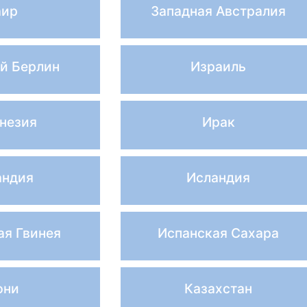
аир
Западная Австралия
й Берлин
Израиль
незия
Ирак
андия
Исландия
ая Гвинея
Испанская Сахара
фни
Казахстан