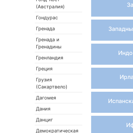
З
(Австралия)
Гондурас
Западны
Гренада
Гренада и
Гренадины
Индо
Гренландия
Греция
Ирл
Грузия
(Сакартвело)
Дагомея
Испанск
Дания
Данциг
И
Демократическая