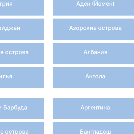
трия
Аден (Йемен)
айджан
Азорские острова
е острова
Албания
илья
Ангола
и Барбуда
Аргентина
е острова
Бангладеш