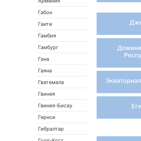
Армения
Габон
Дж
Гаити
Гамбия
Гамбург
Домини
Респ
Гана
Гаяна
Экваториал
Гватемала
Гвинея
Гвинея-Бисау
Ег
Гернси
Гибралтар
Голд-Кост