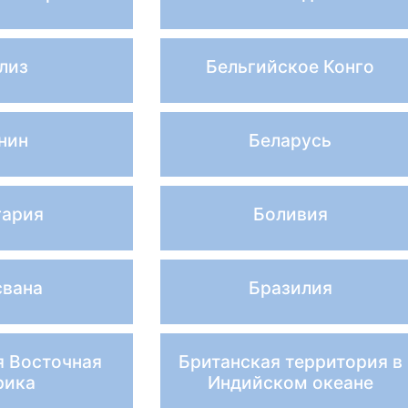
лиз
Бельгийское Конго
нин
Беларусь
гария
Боливия
свана
Бразилия
я Восточная
Британская территория в
рика
Индийском океане