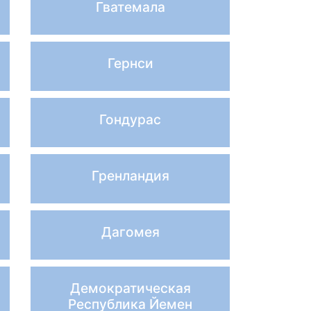
Гватемала
Гернси
Гондурас
Гренландия
Дагомея
Демократическая
Республика Йемен