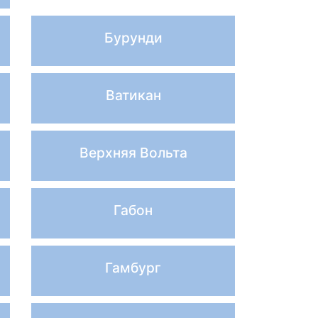
Бурунди
Ватикан
Верхняя Вольта
Габон
Гамбург