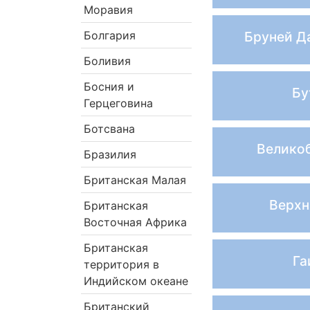
Моравия
Болгария
Бруней Д
Боливия
Босния и
Бу
Герцеговина
Ботсвана
Велико
Бразилия
Британская Малая
Верхн
Британская
Восточная Африка
Британская
Га
территория в
Индийском океане
Британский