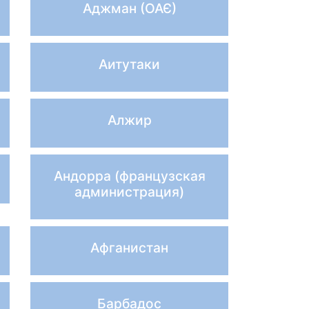
Аджман (ОАЄ)
Аитутаки
Алжир
Андорра (французская
администрация)
Афганистан
Барбадос