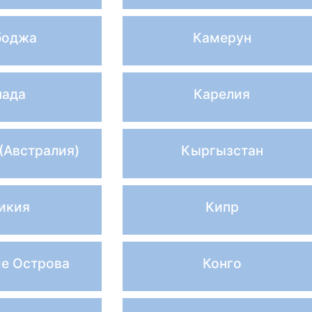
боджа
Камерун
нада
Карелия
(Австралия)
Кыргызстан
икия
Кипр
е Острова
Конго