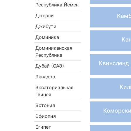
Республика Йемен
Кам
Джерси
Джибути
Доминика
Ка
Доминиканская
Республика
Квинсленд 
Дубай (ОАЭ)
Эквадор
Кил
Экваториальная
Гвинея
Эстония
Коморски
Эфиопия
Египет