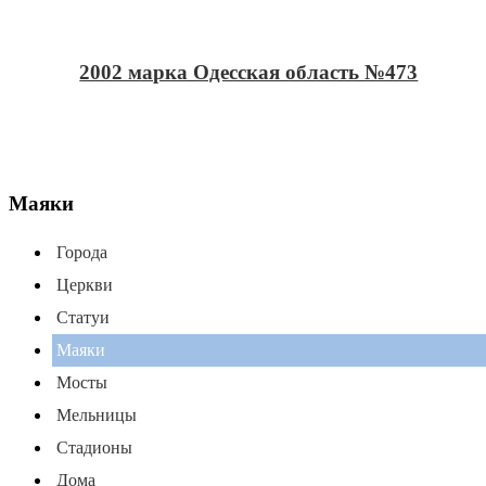
2002 марка Одесская область №473
Маяки
Города
Церкви
Статуи
Маяки
Мосты
Мельницы
Стадионы
Дома