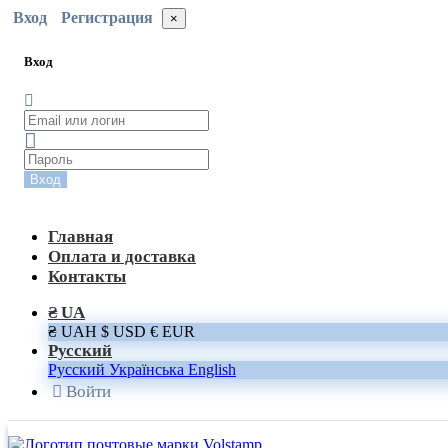
Вход
Регистрация
×
Вход
Вход
Главная
Оплата и доставка
Контакты
₴ UA
₴ UAH
$ USD
€ EUR
Русский
Русский
Українська
English
Войти