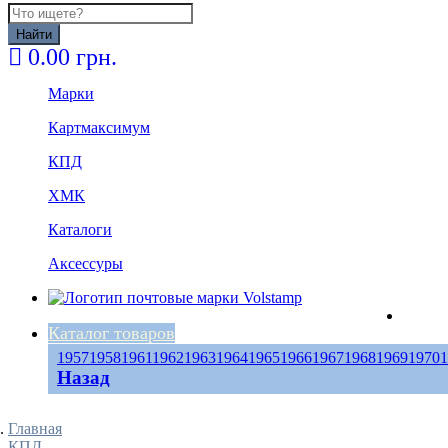
Найти
0.00 грн.
Марки
Картмаксимум
КПД
ХМК
Каталоги
Аксессуры
Каталог товаров
1957
1958
1961
1962
1963
1964
1965
1966
1967
1968
1969
1970
1
Назад
Главная
КПД