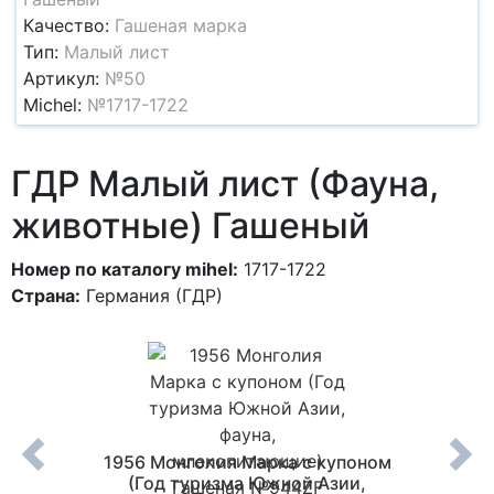
Качество:
Гашеная марка
Тип:
Малый лист
Артикул:
№50
Michel:
№1717-1722
ГДР Малый лист (Фауна,
животные) Гашеный
Номер по каталогу mihel:
1717-1722
Страна:
Германия (ГДР)
Фауна,
1956 Монголия Марка с купоном
19
) MNH
(Год туризма Южной Азии,
Всемир