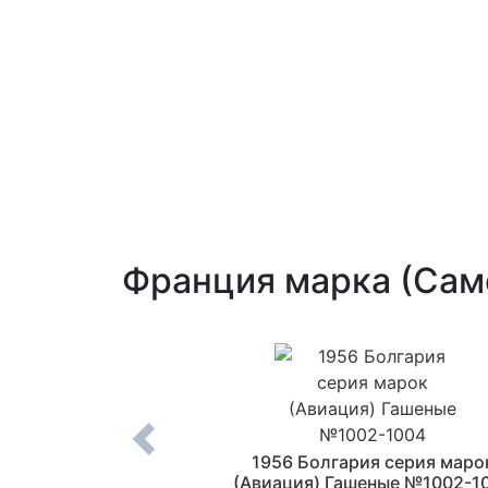
Франция марка (Сам
рка (Самолет Лось,
1956 Болгария серия маро
ный авиационный
(Авиация) Гашеные №1002-1