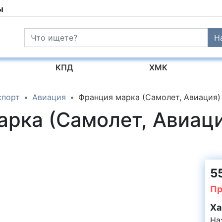
ы
Н
КПД
ХМК
спорт
Авиация
Франция марка (Самолет, Авиация)
арка (Самолет, Авиац
55
Пр
Ха
На