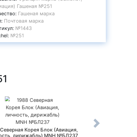
иация) Гашеная №251
чество:
Гашеная марка
п:
Почтовая марка
тикул:
№1443
chel:
№251
51
 Северная Корея Блок (Авиация,
1981 Франция ма
ость, дирижабль) MNH №БЛ237
Международная а