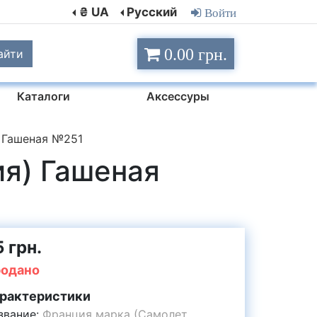
₴ UA
Русский
Войти
0.00 грн.
айти
Каталоги
Аксессуры
 Гашеная №251
ия) Гашеная
 грн.
одано
рактеристики
звание:
Франция марка (Самолет,