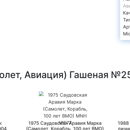
Ав
Ка
Ти
Ар
Mi
олет, Авиация) Гашеная №2
к
1975 Саудовская Аравия Марка
1988
004
(Самолет, Корабль, 100 лет ВМО)
личн