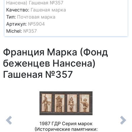
Нансена) Гашеная №357
Качество:
Гашеная марка
Тип:
Почтовая марка
Артикул:
№5904
Michel:
№357
Франция Марка (Фонд
беженцев Нансена)
Гашеная №357
-летие
1987 ГДР Серия марок
1922
18 г.)
(Исторические памятники:
(Белф