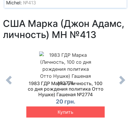
Michel:
№413
США Марка (Джон Адамс,
личность) MH №413
Серия
1983 ГДР Марка (Личность, 100
19
емцы)
со дня рождения политика Отто
Джек
Нушке) Гашеная №2774
20 грн.
Купить