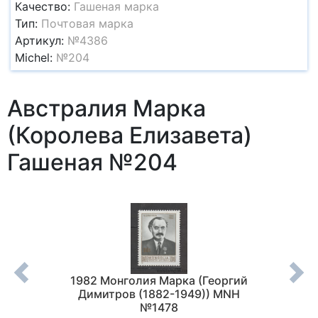
Качество:
Гашеная марка
Тип:
Почтовая марка
Артикул:
№4386
Michel:
№204
Австралия Марка
(Королева Елизавета)
Гашеная №204
рок
1982 Монголия Марка (Георгий
197
й день)
Димитров (1882-1949)) MNH
год
05
№1478
Марии