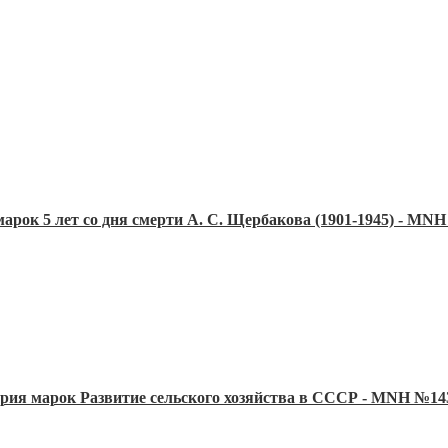
марок 5 лет со дня смерти А. С. Щербакова (1901-1945) - MN
ерия марок Развитие сельского хозяйства в СССР - MNH №14