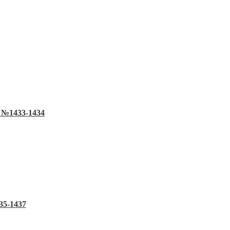
H №1433-1434
35-1437