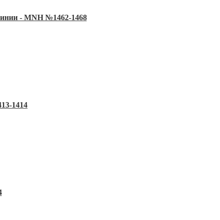
линии - MNH №1462-1468
13-1414
4