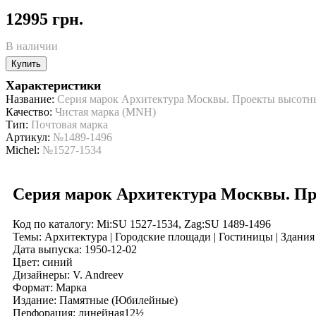
12995 грн.
В наличии
Купить
Характеристики
Название:
Серия марок Архитектура Москвы. Проекты высот
Качество:
Чистая марка (MNH)
Тип:
Почтовая марка
Артикул:
№1489-1496
Michel:
№1527-1534
Серия марок Архитектура Москвы. П
Код по каталогy: Mi:SU 1527-1534, Zag:SU 1489-1496
Темы: Архитектура | Городские площади | Гостиницы | Здани
Дата выпуска: 1950-12-02
Цвет: синий
Дизайнеры: V. Andreev
Формат: Марка
Издание: Памятные (Юбилейные)
Перфорация: линейная12½