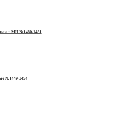
шеная + MH №1480-1481
ные №1449-1454