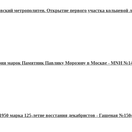
овский метрополитен. Открытие первого участка кольцевой 
ерия марок Памятник Павлику Морозову в Москве - MNH №14
1950 марка 125-летие восстания декабристов - Гашеная №150