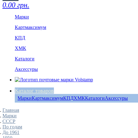
0.00 грн.
Марки
Картмаксимум
КПД
ХМК
Каталоги
Аксессуры
Каталог товаров
Марки
Картмаксимум
КПД
ХМК
Каталоги
Аксессуры
Главная
Марки
СССР
По годам
До 1961
1950