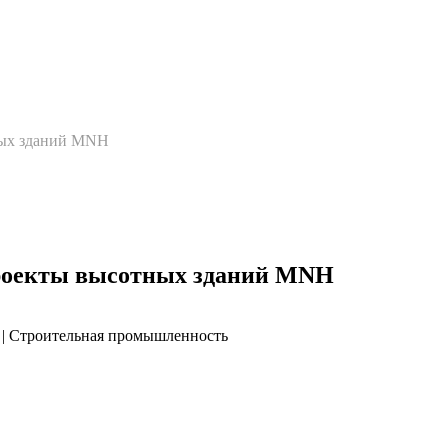
ных зданий MNH
роекты высотных зданий MNH
я | Строительная промышленность