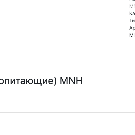
M
Ка
Ти
Ар
Mi
копитающие) MNH