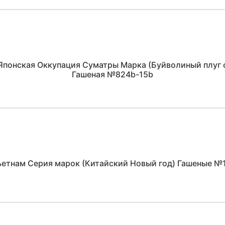
Японская Оккупация Суматры Марка (Буйволиный плуг 
Гашеная №824b-15b
ьетнам Серия марок (Китайский Новый год) Гашеные №