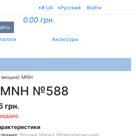
₴ UA
Русский
Войти
0.00 грн.
айти
талоги
Аксессуры
итающие) MNH
) MNH №588
5 грн.
родано
арактеристики
звание:
Япония Марка (Млекопитающие)