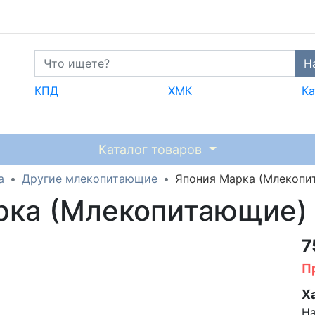
Н
КПД
ХМК
Ка
Каталог товаров
а
Другие млекопитающие
Япония Марка (Млекоп
арка (Млекопитающие
7
П
Х
На