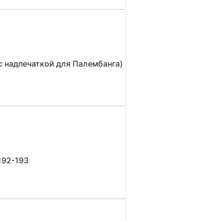
с надпечаткой для Палембанга)
192-193