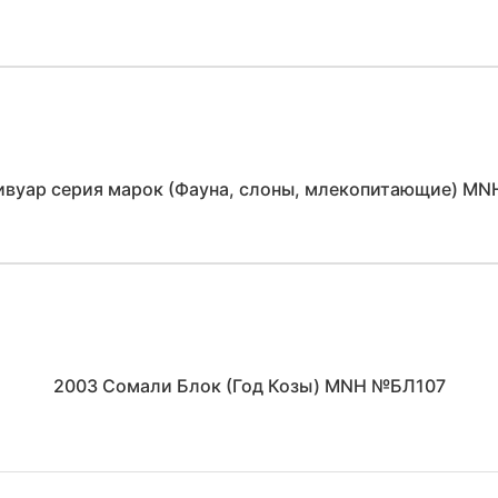
ивуар серия марок (Фауна, слоны, млекопитающие) M
2003 Сомали Блок (Год Козы) MNH №БЛ107