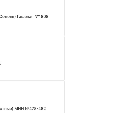
 Солонь) Гашеная №1808
4
ивотные) MNH №478-482