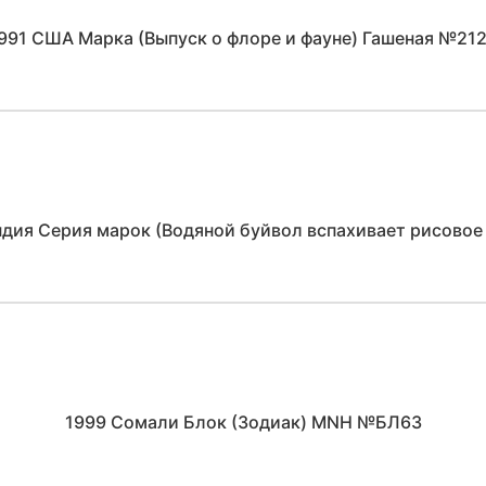
991 США Марка (Выпуск о флоре и фауне) Гашеная №21
ндия Серия марок (Водяной буйвол вспахивает рисовое
1999 Сомали Блок (Зодиак) MNH №БЛ63