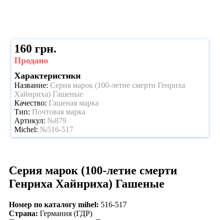
160 грн.
Продано
Характеристики
Название:
Серия марок (100-летие смерти Генриха
Хайнриха) Гашеные
Качество:
Гашеная марка
Тип:
Почтовая марка
Артикул:
№879
Michel:
№516-517
Серия марок (100-летие смерти
Генриха Хайнриха) Гашеные
Номер по каталогу mihel:
516-517
Страна:
Германия (ГДР)