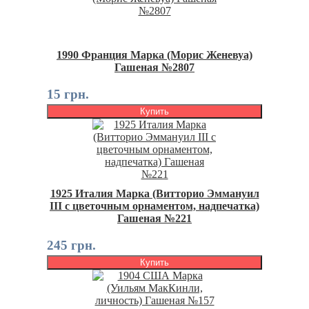
1990 Франция Марка (Морис Женевуа)
Гашеная №2807
15 грн.
Купить
1925 Италия Марка (Витторио Эммануил
III с цветочным орнаментом, надпечатка)
Гашеная №221
245 грн.
Купить