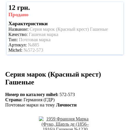
12 грн.
Продано
Характеристики
Название:
Серия марок (Красный крест) Гашеные
Качество:
Гашеная марка
Тип:
Почтовая марка
Артикул:
№885
Michel:
№572-573
Серия марок (Красный крест)
Гашеные
Номер по каталогу mihel:
572-573
Страна:
Германия (ГДР)
Почтовые марки на тему
Личности