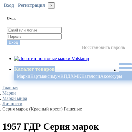
Вход
Регистрация
×
Вход
Вход
Восстановить пароль
Каталог товаров
Марки
Картмаксимум
КПД
ХМК
Каталоги
Аксессуры
Главная
Марки
Марки мира
Личности
Серия марок (Красный крест) Гашеные
1957 ГДР Серия марок