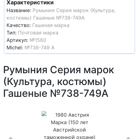
Характеристики
Название:
Румыния Серия марок (Культура,
костюмы) Гашеные №738-749A
Качество:
Гашеная марка
Тип:
Почтовая марка
Артикул:
№1560
Michel:
№738-749 A
Румыния Серия марок
(Культура, костюмы)
Гашеные №738-749A