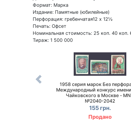
Формат: Марка
Издание: Памятные (юбилейные)
Перфорация: гребенчатая12 x 12½
Печать: Офсет
Номинальная стоимость: 25 коп. 40 коп. 
Тираж: 1 500 000
 купоном Третий
1958 серия марок Без перфор
сственный спутник
Международный конкурс имени 
ашеная №2086
Чайковского в Москве - M
№2040-2042
 грн.
155 грн.
упить
Продано