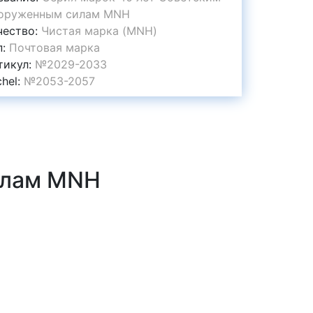
оруженным силам MNH
чество:
Чистая марка (MNH)
п:
Почтовая марка
тикул:
№2029-2033
chel:
№2053-2057
илам MNH