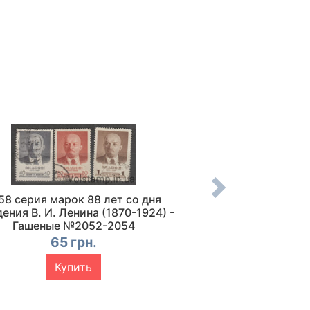
58 серия марок 88 лет со дня
1958 марка 50 лет 
ения В. И. Ленина (1870-1924) -
А. Римского-Корсак
Гашеные №2052-2054
MNH №
65 грн.
200 г
Прод
Купить