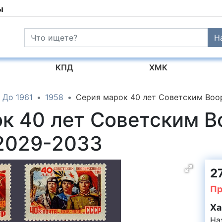
ы
Н
КПД
ХМК
До 1961
1958
Серия марок 40 лет Советским Во
ок 40 лет Советским 
2029-2033
2
Пр
Ха
На