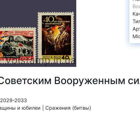
Во
Ка
Ти
Ар
Mi
 Советским Вооруженным с
 2029-2033
овщины и юбилеи | Сражения (битвы)