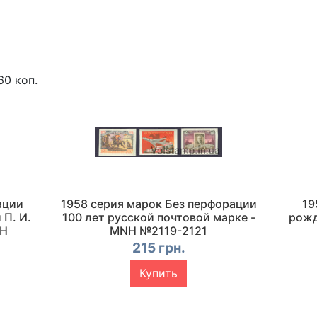
60 коп.
ации
1958 серия марок Без перфорации
19
П. И.
100 лет русской почтовой марке -
рожд
NH
MNH №2119-2121
215 грн.
Купить