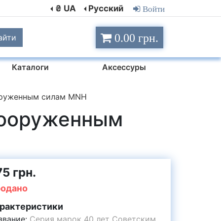
₴ UA
Русский
Войти
0.00 грн.
айти
Каталоги
Аксессуры
оруженным силам MNH
Вооруженным
75 грн.
одано
рактеристики
звание:
Серия марок 40 лет Советским