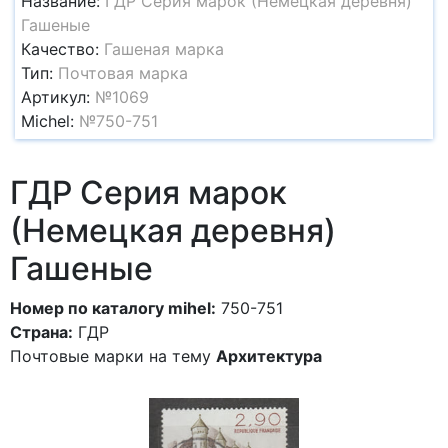
Название:
ГДР Серия марок (Немецкая деревня)
Гашеные
Качество:
Гашеная марка
Тип:
Почтовая марка
Артикул:
№1069
Michel:
№750-751
ГДР Серия марок
(Немецкая деревня)
Гашеные
Номер по каталогу mihel:
750-751
Страна:
ГДР
Почтовые марки на тему
Архитектура