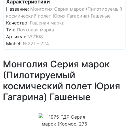
Характеристики
Название:
Монголия Серия марок (Пилотируемый
космический полет Юрия Гагарина) Гашеные
Качество:
Гашеная марка
Тип:
Почтовая марка
Артикул:
№2108
Michel:
№221 - 224
Монголия Серия марок
(Пилотируемый
космический полет Юрия
Гагарина) Гашеные