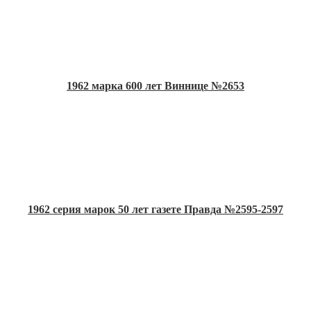
1962 марка 600 лет Виннице №2653
1962 серия марок 50 лет газете Правда №2595-2597