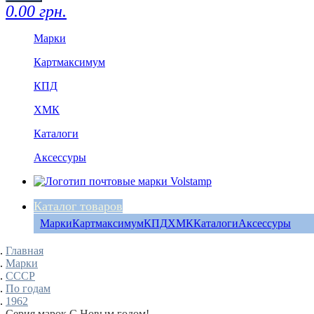
0.00 грн.
Марки
Картмаксимум
КПД
ХМК
Каталоги
Аксессуры
Каталог товаров
Марки
Картмаксимум
КПД
ХМК
Каталоги
Аксессуры
Главная
Марки
СССР
По годам
1962
Серия марок С Новым годом!