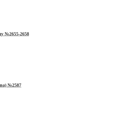
ду №2655-2658
ква) №2587