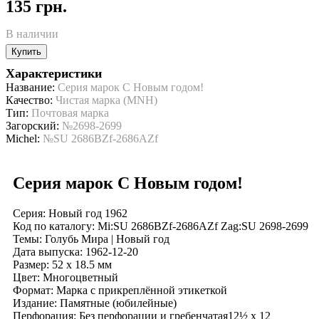
135 грн.
В наличии
Купить
Характеристики
Название:
Серия марок С Новым годом!
Качество:
Чистая марка (MNH)
Тип:
Почтовая марка
Загорский:
№2698-2699
Michel:
№SU 2686BZf-2686AZf
Серия марок С Новым годом!
Серия: Новый год 1962
Код по каталогy: Mi:SU 2686BZf-2686AZf Zag:SU 2698-2699
Темы: Голубь Мира | Новый год
Дата выпуска: 1962-12-20
Размер: 52 x 18.5 мм
Цвет: Многоцветный
Формат: Марка с прикреплённой этикеткой
Издание: Памятные (юбилейные)
Перфорация: Без перфорации и гребенчатая12½ x 12