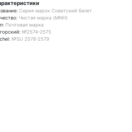
арактеристики
звание:
Серия марок Советский балет
чество:
Чистая марка (MNH)
п:
Почтовая марка
горский:
№2574-2575
chel:
№SU 2578-2579