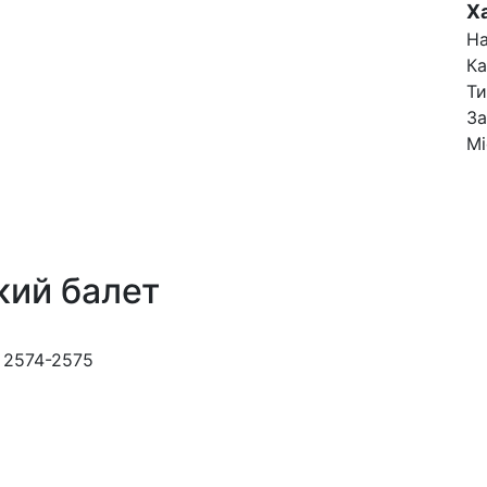
Х
На
Ка
Ти
За
Mi
кий балет
U 2574-2575