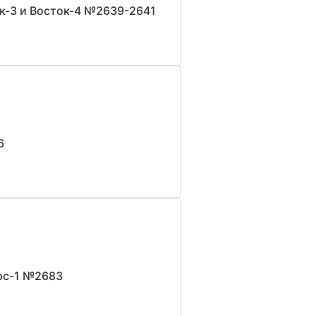
ок-3 и Восток-4 №2639-2641
6
рс-1 №2683