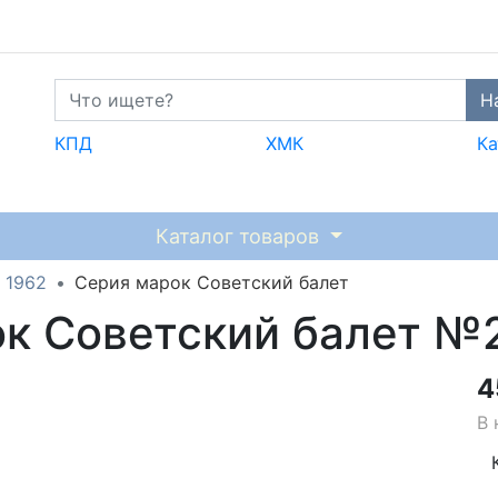
Н
КПД
ХМК
Ка
Каталог товаров
1962
Серия марок Советский балет
ок Советский балет №
4
В 