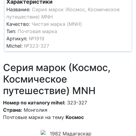
Характеристики
Название:
Серия марок (Космос, Космическое
путешествие) MNH
Качество:
Чистая марка (MNH)
Тип:
Почтовая марка
Артикул:
№1919
Michel:
№323-327
Серия марок (Космос,
Космическое
путешествие) MNH
Номер по каталогу mihel:
323-327
Страна:
Монголия
Почтовые марки на тему
Космос