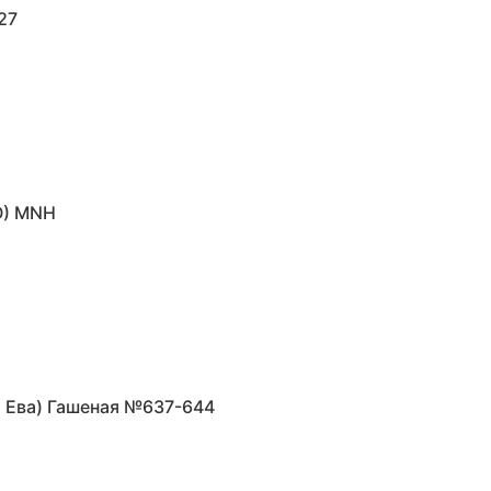
27
Ю) MNH
 Ева) Гашеная №637-644