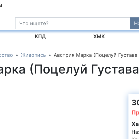
ы
Н
КПД
ХМК
сство
Живопись
Австрия Марка (Поцелуй Густава
арка (Поцелуй Густав
3
Пр
Ха
На