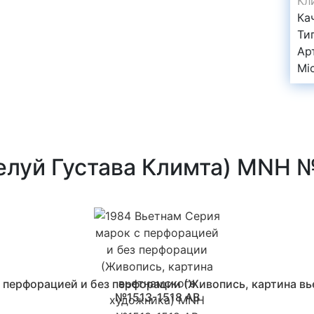
Кл
Ка
Ти
Ар
Mi
елуй Густава Климта) MNH 
с перфорацией и без перфорации (Живопись, картина в
№1513-1518 AB