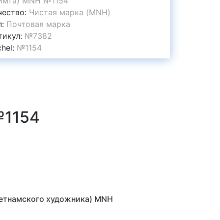
имта) MNH №1154
чество:
Чистая марка (MNH)
п:
Почтовая марка
тикул:
№7382
chel:
№1154
№1154
ьетнамского художника) MNH