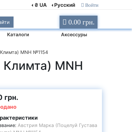
₴ UA
Русский
Войти
0.00 грн.
айти
Каталоги
Аксессуры
 Климта) MNH №1154
а Климта) MNH
0 грн.
одано
рактеристики
звание:
Австрия Марка (Поцелуй Густава