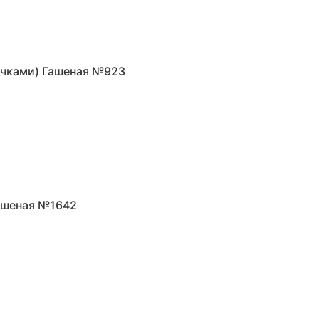
учками) Гашеная №923
Гашеная №1642