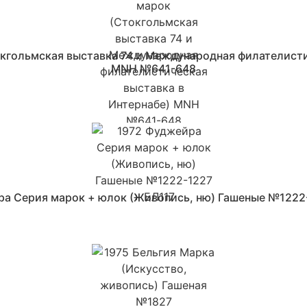
окгольмская выставка 74 и Международная филателисти
MNH №641-648
а Серия марок + юлок (Живопись, ню) Гашеные №1222