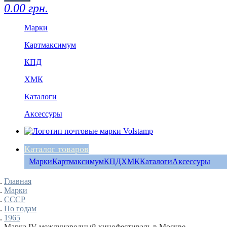
0.00 грн.
Марки
Картмаксимум
КПД
ХМК
Каталоги
Аксессуры
Каталог товаров
Марки
Картмаксимум
КПД
ХМК
Каталоги
Аксессуры
Главная
Марки
СССР
По годам
1965
Марка IV международный кинофестиваль в Москве