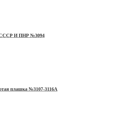
ду СССР И ПНР №3094
олотая плашка №3107-3116А