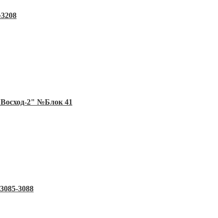
№3208
"Восход-2" №Блок 41
3085-3088