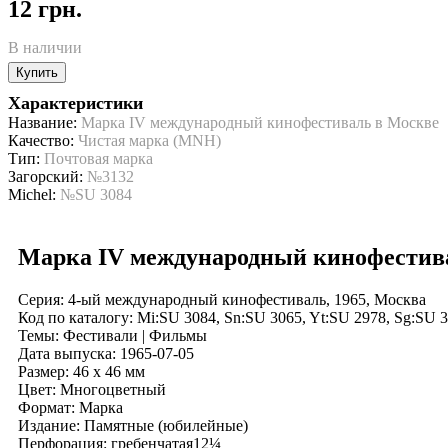
12 грн.
В наличии
Купить
Характеристики
Название:
Марка IV международный кинофестиваль в Москве
Качество:
Чистая марка (MNH)
Тип:
Почтовая марка
Загорский:
№3132
Michel:
№SU 3084
Марка IV международный кинофестив
Серия: 4-ый международный кинофестиваль, 1965, Москва
Код по каталогy: Mi:SU 3084, Sn:SU 3065, Yt:SU 2978, Sg:SU 
Темы: Фестивали | Фильмы
Дата выпуска: 1965-07-05
Размер: 46 x 46 мм
Цвет: Многоцветный
Формат: Марка
Издание: Памятные (юбилейные)
Перфорация: гребенчатая12¼