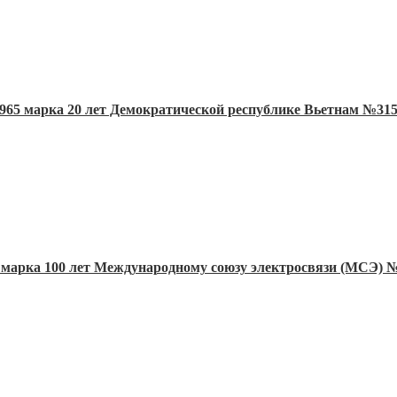
965 марка 20 лет Демократической республике Вьетнам №31
 марка 100 лет Международному союзу электросвязи (МСЭ) 