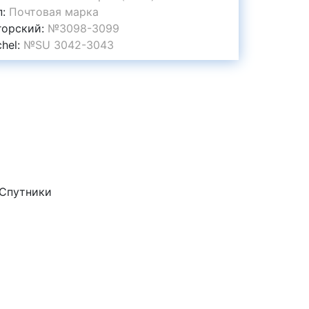
п:
Почтовая марка
горский:
№3098-3099
chel:
№SU 3042-3043
 Спутники