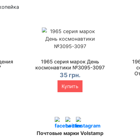
копейка
дения
1965 серия марок День
19
7
космонавтики №3095-3097
с
От
35 грн.
Купить
Почтовые марки Volstamp