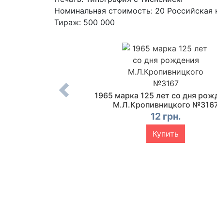
Номинальная стоимость: 20 Российская 
Тираж: 500 000
 марок 25 лет
1965 марка 125 лет со дня рож
ким советским
М.Л.Кропивницкого №316
ским республикам
12 грн.
33-3135
 грн.
Купить
упить