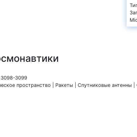
Ти
За
Mi
осмонавтики
U 3098-3099
еское пространство | Ракеты | Спутниковые антенны |