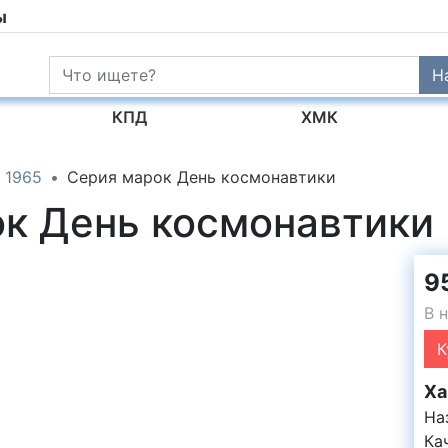
ы
Н
КПД
ХМК
1965
Серия марок День космонавтики
ок День космонавтик
95
В 
К
Ха
На
Ка