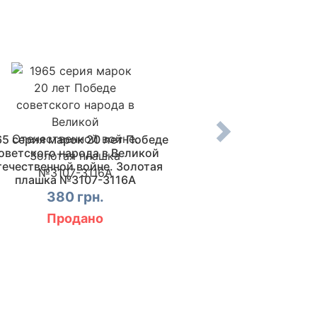
65 серия марок 20 лет Победе
1965 марка 100 ле
оветского народа в Великой
Ч.Ч.Валихан
ечественной войне. Золотая
13 г
плашка №3107-3116А
380 грн.
Купи
Продано