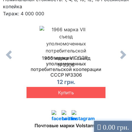
копейка
Тираж: 4 000 000
етской
1966 марка VII съезд
уполномоченных
Между
потребительской кооперации
П.И
СССР №3306
12 грн.
Купить
Почтовые марки Volstamp
0.00 грн.