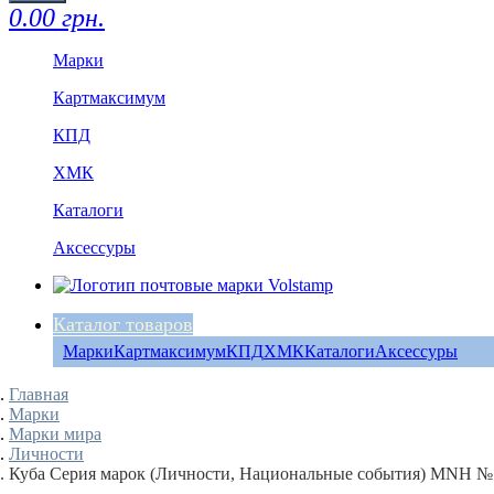
0.00 грн.
Марки
Картмаксимум
КПД
ХМК
Каталоги
Аксессуры
Каталог товаров
Марки
Картмаксимум
КПД
ХМК
Каталоги
Аксессуры
Главная
Марки
Марки мира
Личности
Куба Серия марок (Личности, Национальные события) MNH №