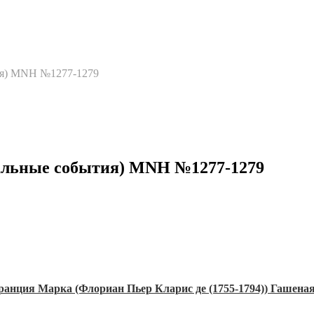
ия) MNH №1277-1279
альные события) MNH №1277-1279
ранция Марка (Флориан Пьер Кларис де (1755-1794)) Гашена