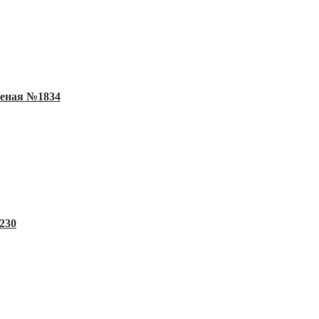
шеная №1834
230