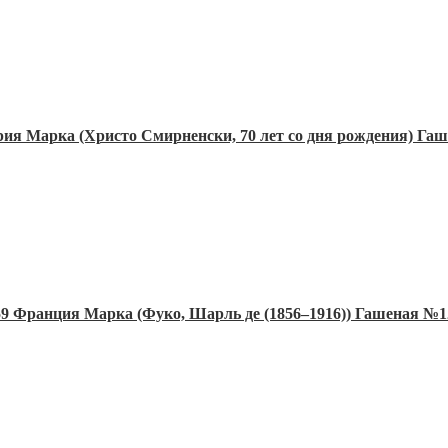
рия Марка (Христо Смирненски, 70 лет со дня рождения) Га
59 Франция Марка (Фуко, Шарль де (1856–1916)) Гашеная №1