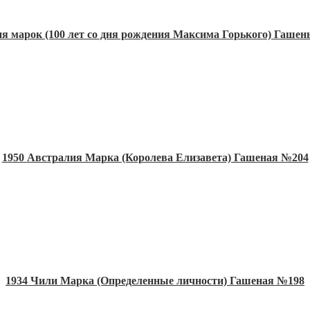
я марок (100 лет со дня рождения Максима Горького) Гашен
1950 Австралия Марка (Королева Елизавета) Гашеная №204
1934 Чили Марка (Определенные личности) Гашеная №198