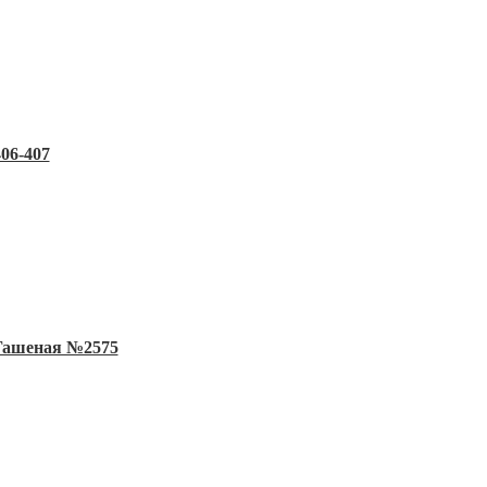
06-407
 Гашеная №2575