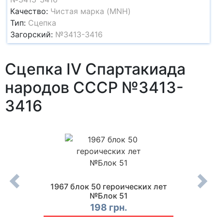
Качество:
Чистая марка (MNH)
Тип:
Сцепка
Загорский:
№3413-3416
Сцепка IV Спартакиада
народов СССР №3413-
3416
ие
1967 блок 50 героических лет
1967
ира и
№Блок 51
женс
198 грн.