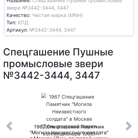
Название:
Спецгашение Пушные промысловые
звери №3442-3444, 3447
Качество:
Чистая марка (MNH)
Тип:
КПД
Артикул:
№3442-3444, 3447
Спецгашение Пушные
промысловые звери
№3442-3444, 3447
 газете
1967 Спецгашение Памятник
1
"Могила Неизвестного солдата"
герои