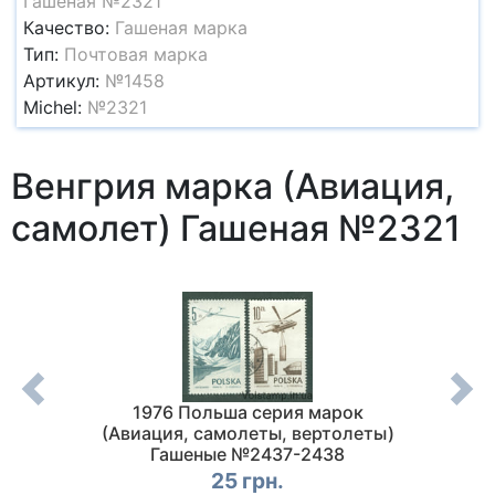
Гашеная №2321
Качество:
Гашеная марка
Тип:
Почтовая марка
Артикул:
№1458
Michel:
№2321
Венгрия марка (Авиация,
самолет) Гашеная №2321
арка
1976 Польша серия марок
19
H №846
(Авиация, самолеты, вертолеты)
Самоле
Гашеные №2437-2438
25 грн.